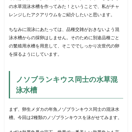
草
の水草混泳水槽を作ってみた！ということで、私がチャ
混
泳
レンジしたアクアリウムをご紹介したいと思います。
水
槽
ちなみに混泳にあたっては、品種交雑がおきないよう混
3.1
泳水槽からの採卵はしません。そのために別途品種ごと
●水温
の繁殖用水槽を用意して、そこででしっかり次世代の卵
につ
いて
を採るようにしています。
3.2
●水質
につ
ノソブランキウス同士の水草混
いて
泳水槽
4
ネ
イ
チ
まず、卵生メダカの年魚ノゾブランキウス同士の混泳水
ャ
槽。今回は2種類のノゾブランキウスを泳がせてみます。
ー
ア
ク
まずは熱帯魚界の宝石、世界で一番美しい熱帯魚とも言