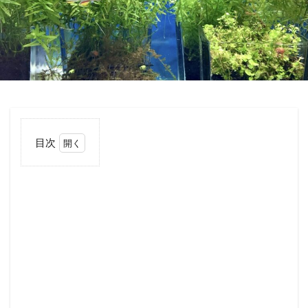
目次
1
数
種
類
の
卵
生
メ
ダ
カ
を
混