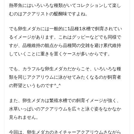
泳
熱帯魚にはいろいろな種類がいてコレクションして楽し
水
槽
むのはアクアリストの醍醐味ですよね。
3
でも卵生メダカには一般的に1品種1水槽で飼育されてい
ア
フ
るイメージがあります。これはグッピーなどでも同様で
ィ
すが、品種維持の観点から品種間の交雑を避け累代維持
オ
セ
していくことに重きを置くケースが多いからです。
ミ
オ
でも、カラフルな卵生メダカだからこそ、いろいろな種
ン
と
類を同じアクアリウムに泳がせてみたくなるのが飼育者
ノ
の野望というものです^_^
ソ
ブ
ラ
また、卵生メダカは繁殖水槽での飼育イメージが強く、
ン
水草いっぱいのアクアリウムを広々と泳ぐ姿をなかなか
キ
ウ
見られません。
ス
の
水
今回は、卵生メダカのネイチャーアクアリウムさながら