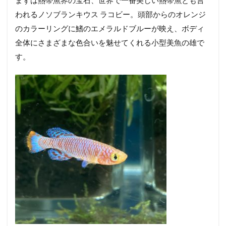
ア
われるノソブランキウス ラコビー。頭部からのオレンジ
リ
ウ
のカラーリングに鰭のエメラルドブルーが映え、ボディ
ム
全体にさまざまな色合いを魅せてくれる小型美魚の雄で
へ
の
す。
進
化