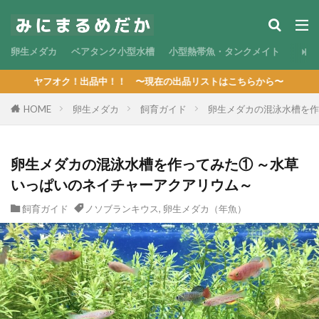
卵生メダカ
ベアタンク小型水槽
小型熱帯魚・タンクメイト
出品中！！ 〜現在の出品リストはこちらから〜
HOME
卵生メダカ
飼育ガイド
卵生メダカの混泳水槽を作
卵生メダカの混泳水槽を作ってみた① ～水草
いっぱいのネイチャーアクアリウム～
飼育ガイド
ノソブランキウス
,
卵生メダカ（年魚）