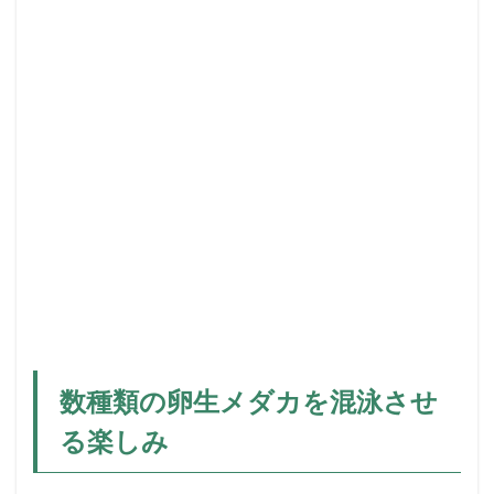
泳
さ
せ
る
楽
し
み
2
ノ
ソ
ブ
ラ
ン
キ
ウ
ス
同
士
数種類の卵生メダカを混泳させ
の
る楽しみ
水
草
混