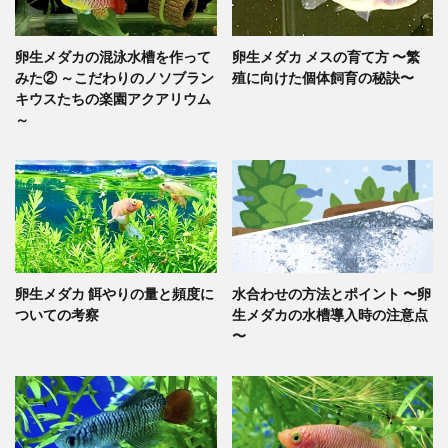
卵生メダカの混泳水槽を作って
卵生メダカ メスの育て方 〜繁
みた② ～こだわりのノソブラン
殖に向けた個体飼育の秘訣〜
キウスたちの楽園アクアリウム
～
卵生メダカ 餌やりの量と頻度に
水合わせの方法とポイント 〜卵
ついての考察
生メダカの水槽導入時の注意点
〜