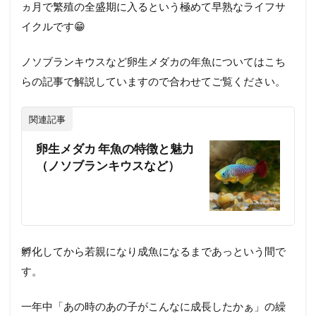
コ
ヵ月で繁殖の全盛期に入るという極めて早熟なライフサ
ビ
イクルです😁
ー
ノソブランキウスなど卵生メダカの年魚についてはこち
らの記事で解説していますので合わせてご覧ください。
関連記事
卵生メダカ 年魚の特徴と魅力
（ノソブランキウスなど）
孵化してから若親になり成魚になるまであっという間で
す。
一年中「あの時のあの子がこんなに成長したかぁ」の繰