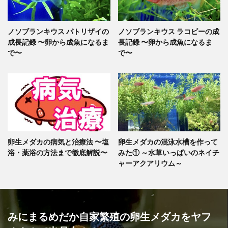
ノソブランキウス パトリザイの
ノソブランキウス ラコビーの成
成長記録 〜卵から成魚になるま
長記録 〜卵から成魚になるま
で〜
で〜
卵生メダカの病気と治療法 〜塩
卵生メダカの混泳水槽を作って
浴・薬浴の方法まで徹底解説〜
みた① ～水草いっぱいのネイチ
ャーアクアリウム～
みにまるめだか自家繁殖の卵生メダカをヤフ