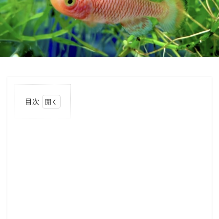
目次
1
卵生
メダ
カは
成長
が早
い！
2
ノ
ソ
ブ