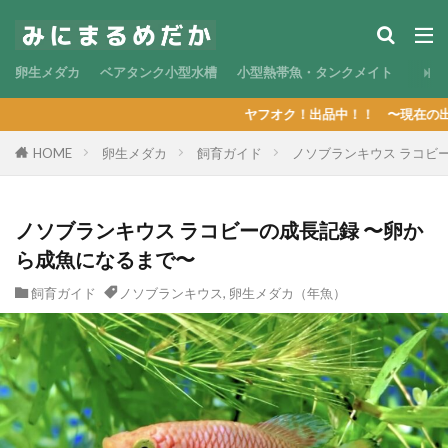
卵生メダカ
ベアタンク小型水槽
小型熱帯魚・タンクメイト
ヤフオク！出品中！！ 〜現在の出品リストはこち
HOME
卵生メダカ
飼育ガイド
ノソブランキウス ラコビ
ノソブランキウス ラコビーの成長記録 〜卵か
ら成魚になるまで〜
飼育ガイド
ノソブランキウス
,
卵生メダカ（年魚）