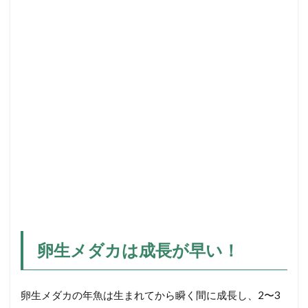
ラ
ン
キ
ウ
ス
ラ
コ
ビ
ー
の
成
長
記
録
3
成
魚
に
卵生メダカは成長が早い！
な
っ
た
卵生メダカの年魚は生まれてから瞬く間に成長し、2〜3
ラ