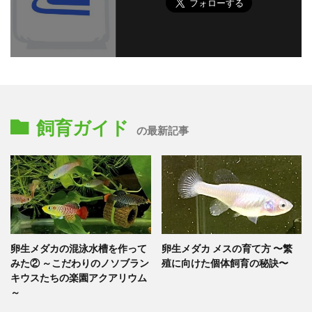
飼育ガイド
の最新記事
卵生メダカの混泳水槽を作って
卵生メダカ メスの育て方 〜繁
みた② ～こだわりのノソブラン
殖に向けた個体飼育の秘訣〜
キウスたちの楽園アクアリウム
～