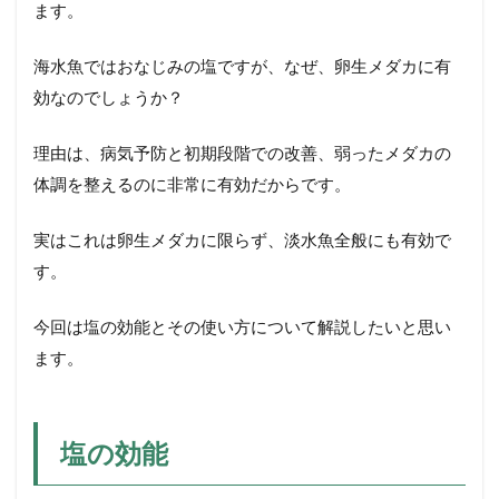
ます。
使
い
方
海水魚ではおなじみの塩ですが、なぜ、卵生メダカに有
効なのでしょうか？
3.1
１．
塩の
理由は、病気予防と初期段階での改善、弱ったメダカの
種類
体調を整えるのに非常に有効だからです。
3.2
２．
実はこれは卵生メダカに限らず、淡水魚全般にも有効で
使用
シー
す。
ン
今回は塩の効能とその使い方について解説したいと思い
3.2.1
①新た
ます。
な水槽
への導
入時
塩の効能
3.2.2
②大量
の水換