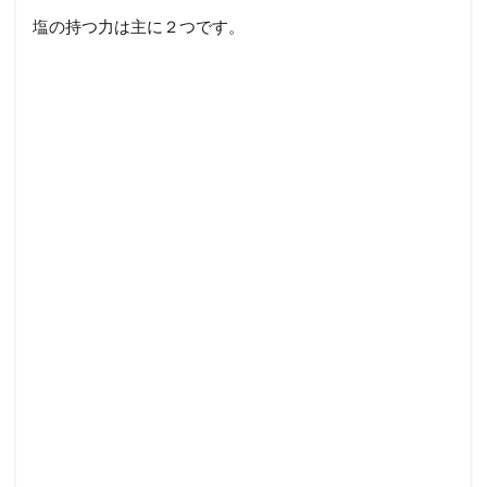
え、水
塩の持つ力は主に２つです。
槽のリ
セット
時
3.2.3
③魚が
弱って
いる時
3.2.4
④明ら
かに病
気の時
3.3
３．
使い
方
3.3.1
①塩の
量