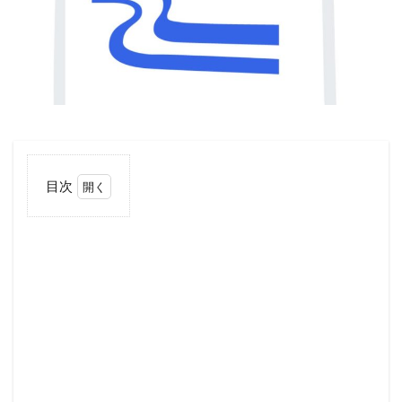
目次
1
なぜ
卵生
メダ
カに
塩？
2
塩
の
効
能