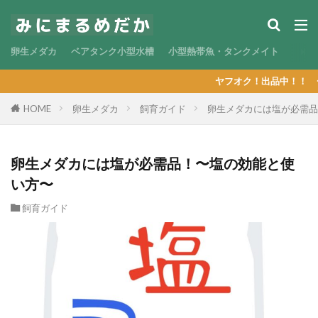
卵生メダカ
ベアタンク小型水槽
小型熱帯魚・タンクメイト
ヤフオク！出品中！！ 〜現在の出
HOME
卵生メダカ
飼育ガイド
卵生メダカには塩が必需品
卵生メダカには塩が必需品！〜塩の効能と使
い方〜
飼育ガイド