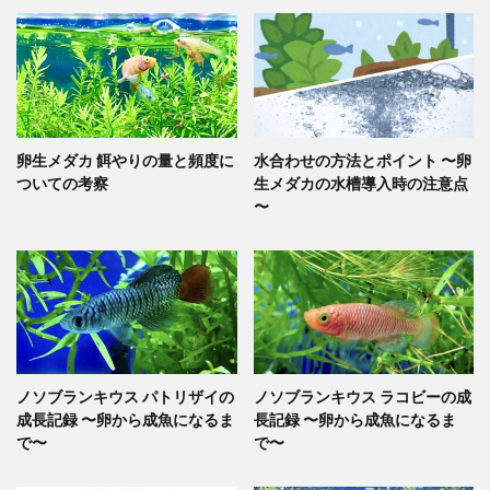
卵生メダカ 餌やりの量と頻度に
水合わせの方法とポイント 〜卵
ついての考察
生メダカの水槽導入時の注意点
〜
ノソブランキウス パトリザイの
ノソブランキウス ラコビーの成
成長記録 〜卵から成魚になるま
長記録 〜卵から成魚になるま
で〜
で〜