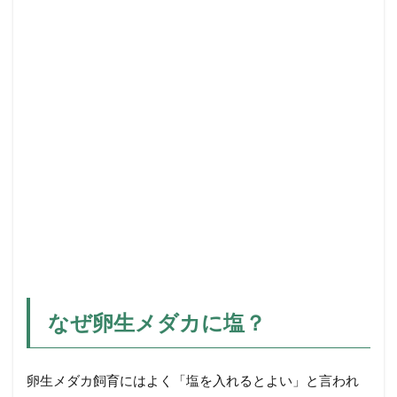
2.1
１．
殺菌
作用
2.2
２．
浸透
圧の
調整
3
卵
生
メ
ダ
カ
飼
なぜ卵生メダカに塩？
育
で
の
塩
卵生メダカ飼育にはよく「塩を入れるとよい」と言われ
の