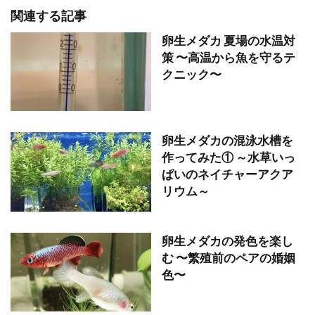
関連する記事
卵生メダカ 夏場の水温対
策 〜高温から魚を守るテ
クニック〜
卵生メダカの混泳水槽を
作ってみた① ～水草いっ
ぱいのネイチャーアクア
リウム～
卵生メダカの発色を楽し
む 〜繁殖前のペアの婚姻
色〜