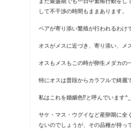
また最盛期でも一日中繁殖行動をし
の
して不干渉の時間もままあります。
ペ
ア
ペアが寄り添い繁殖が行われるわけ
3
ノ
オスがメスに近づき、寄り添い、メ
ソ
ブ
オスもメスもこの時が卵生メダカの
ラ
ン
キ
特にオスは普段からカラフルで綺麗
ウ
ス
私はこれを婚姻色⁉︎と呼んでいます^_
カ
ー
サケ・マス・ウグイなど産卵期に全
デ
ィ
ないのでしょうが、その品種が持っ
ナ