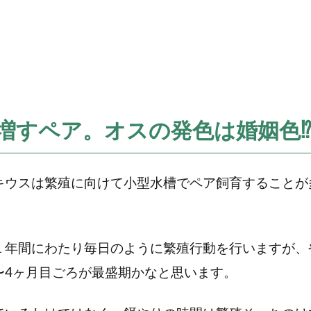
増すペア。オスの発色は婚姻色⁉
キウスは繁殖に向けて小型水槽でペア飼育することが
１年間にわたり毎日のように繁殖行動を行いますが、
〜4ヶ月目ごろが最盛期かなと思います。