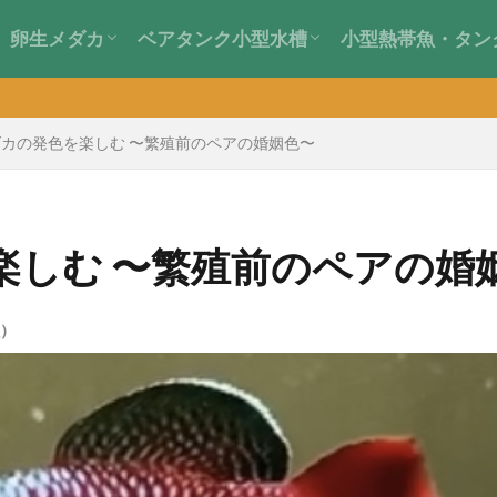
卵生メダカ
ベアタンク小型水槽
小型熱帯魚・タン
卵生メダカとは？
飼育ガイド
繫殖ガイド
ギャラリー
日常管理のポイント
水草育成アイデア
カの発色を楽しむ 〜繁殖前のペアの婚姻色〜
楽しむ 〜繁殖前のペアの婚
）