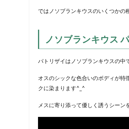
リ
ではノソブランキウスのいくつかの
ス
の
ペ
ア
ノソブランキウス 
4
ノ
パトリザイはノソブランキウスの中
ソ
ブ
ラ
オスのシックな色合いのボディが特
ン
クに染まります^_^
キ
ウ
ス
メスに寄り添って優しく誘うシーン
ギ
ュ
ン