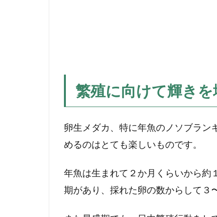
の発
色は
婚姻
色⁉︎
2
ノ
ソ
繁殖に向けて輝きを
ブ
ラ
ン
卵生メダカ、特に年魚のノソブラン
キ
めるのはとても楽しいものです。
ウ
ス
パ
年魚は生まれて２か月くらいから約
ト
期があり、採れた卵の数からして３
リ
ザ
イ