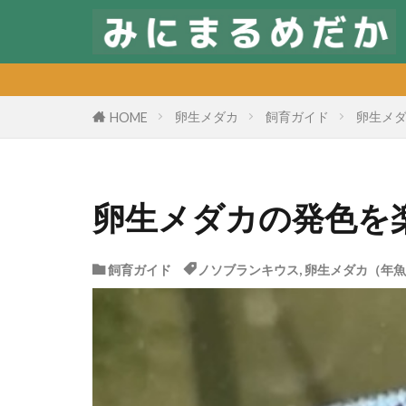
卵生メダカ
飼育ガイド
卵生メダ
HOME
卵生メダカの発色を
飼育ガイド
ノソブランキウス
,
卵生メダカ（年魚