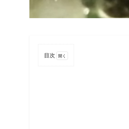
目次
1
繁殖
に向
けて
輝き
を増
すペ
ア。
オス