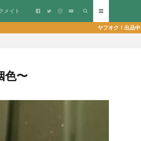
クメイト
ヤフオク！出品中！！ 〜現在
姻色〜