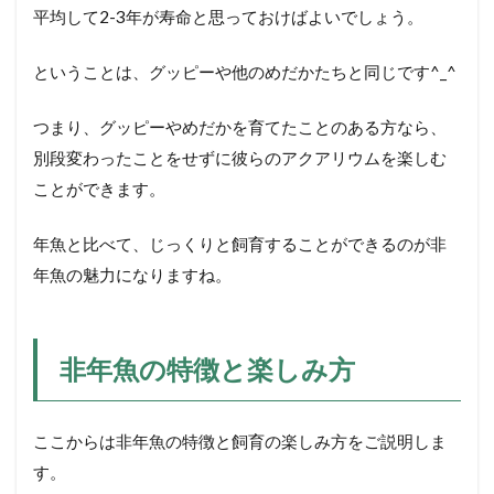
🟠繁
平均して
2-3
年が寿命と思っておけばよいでしょう。
殖が
簡単
に楽
ということは、グッピーや他のめだかたちと同じです
^_^
しめ
る
つまり、グッピーやめだかを育てたことのある方なら、
3
別段変わったことをせずに彼らのアクアリウムを楽しむ
そ
ことができます。
の
他
の
年魚と比べて、じっくりと飼育することができるのが非
非
年魚の魅力になりますね。
年
魚
あ
る
あ
非年魚の特徴と楽しみ方
る
3.1
ここからは非年魚の特徴と飼育の楽しみ方をご説明しま
🟠高
温は
す。
やや