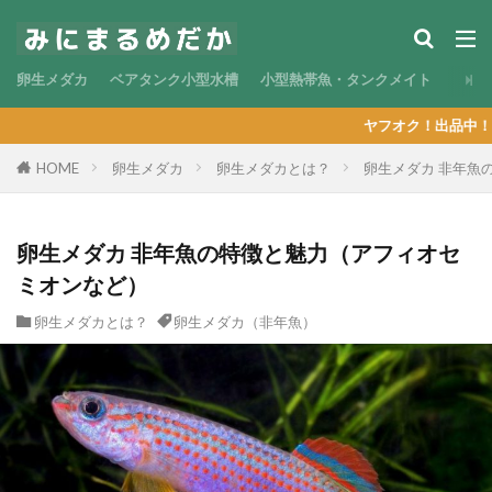
卵生メダカ
ベアタンク小型水槽
小型熱帯魚・タンクメイト
ヤフオク！出品中！！ 〜現在の出
HOME
卵生メダカ
卵生メダカとは？
卵生メダカ 非年魚
卵生メダカ 非年魚の特徴と魅力（アフィオセ
ミオンなど）
卵生メダカとは？
卵生メダカ（非年魚）