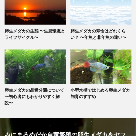
卵生メダカの生態 〜生息環境と
卵生メダカの寿命はどれくら
ライフサイクル〜
い？ 〜年魚と非年魚の違い〜
卵生メダカの品種分類について
小型水槽ではじめる卵生メダカ
〜初心者にもわかりやすく解
飼育のすすめ
説〜
みにまるめだか自家繁殖の卵生メダカをヤフ