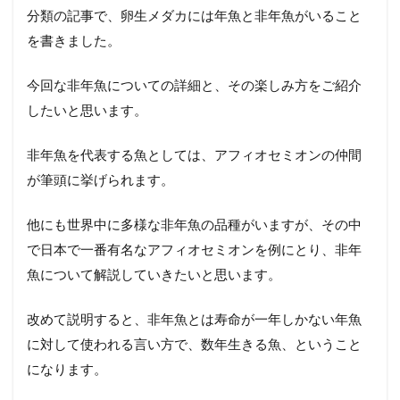
🟠鮮
分類の記事で、卵生メダカには年魚と非年魚がいること
やか
な体
を書きました。
色を
水草
今回な非年魚についての詳細と、その楽しみ方をご紹介
水槽
で楽
したいと思います。
しも
う！
非年魚を代表する魚としては、アフィオセミオンの仲間
2.2
が筆頭に挙げられます。
🟠バ
リエ
ーシ
他にも世界中に多様な非年魚の品種がいますが、その中
ョン
で日本で一番有名なアフィオセミオンを例にとり、非年
が多
くマ
魚について解説していきたいと思います。
ニア
には
改めて説明すると、非年魚とは寿命が一年しかない年魚
たま
らな
に対して使われる言い方で、数年生きる魚、ということ
い！
になります。
2.3