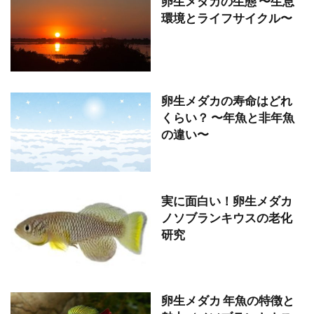
卵生メダカの生態 〜生息
環境とライフサイクル〜
卵生メダカの寿命はどれ
くらい？ 〜年魚と非年魚
の違い〜
実に面白い！卵生メダカ
ノソブランキウスの老化
研究
卵生メダカ 年魚の特徴と