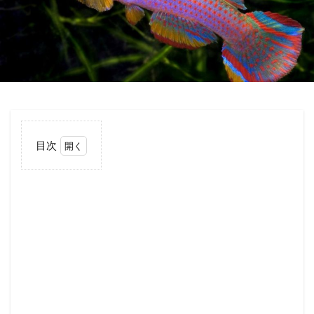
目次
1
じ
っ
く
り
楽
し
め
る
非
年
魚