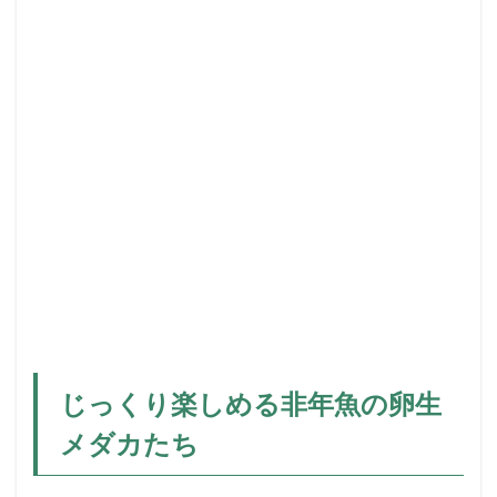
の
卵
生
メ
ダ
カ
た
ち
2
非
年
魚
の
特
徴
と
楽
し
じっくり楽しめる非年魚の卵生
み
メダカたち
方
2.1