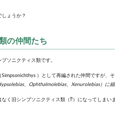
でしょうか？
類の仲間たち
ンプソニクティス類です。
mpsonichthys ）として再編された仲間ですが
ypsolebias
、
Ophthalmolebias、
Xenurolebia
はなく旧シンプソニクティス類（⁇）になってしまい