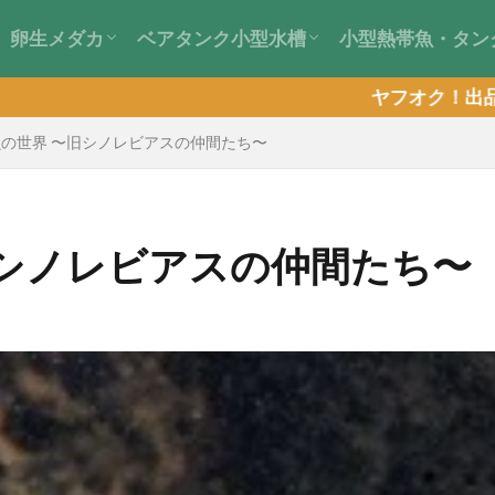
卵生メダカ
ベアタンク小型水槽
小型熱帯魚・タン
卵生メダカとは？
飼育ガイド
繫殖ガイド
ギャラリー
日常管理のポイント
水草育成アイデア
ヤフオク！出品中！！ 〜現
の世界 〜旧シノレビアスの仲間たち〜
旧シノレビアスの仲間たち〜