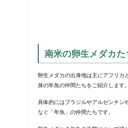
た
ち
2
シ
ン
プ
ソ
南米の卵生メダカた
ニ
ク
テ
卵生メダカの出身地は主にアフリカ
ィ
身の年魚の仲間たちをご紹介します
ス
類
の
具体的にはブラジルやアルゼンチン
仲
なぐ「年魚」の仲間たちです。
間
た
ち