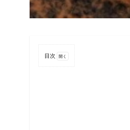
目次
1
南
米
の
卵
生
メ
ダ
カ