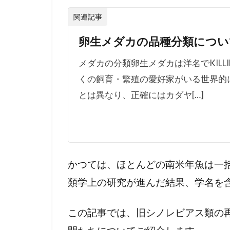
レビ
アス
関連記事
2.4
卵生メダカの品種分類につい
●オ
メダカの分類卵生メダカは洋名でKILL
プタ
ルモ
くの飼育・繁殖の愛好家がいる世界的
レビ
とは異なり、正確にはカダヤ[…]
アス
2.5
●ゼ
ヌロ
レビ
かつては、ほとんどの南米年魚は一
アス
類学上の研究が進んだ結果、学名を
3
ア
この記事では、旧シノレビアス類の
ウ