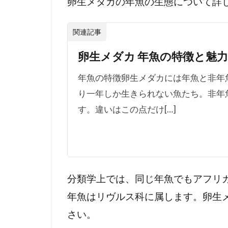
卵生メダカの年魚の生態について詳
2.1
関連記事
●シ
ンプ
卵生メダカ 年魚の特徴と魅
ソニ
クテ
年魚の特徴卵生メダカには年魚と非年
ィス
り一年しか生きられない魚たち。非年
2.2
す。違いはこの点だけ[…]
●ス
ペク
トロ
レビ
アス
分類学上では、同じ年魚でもアフリ
2.3
年魚はリヴルス科に属します。卵生
●ヒ
さい。
プソ