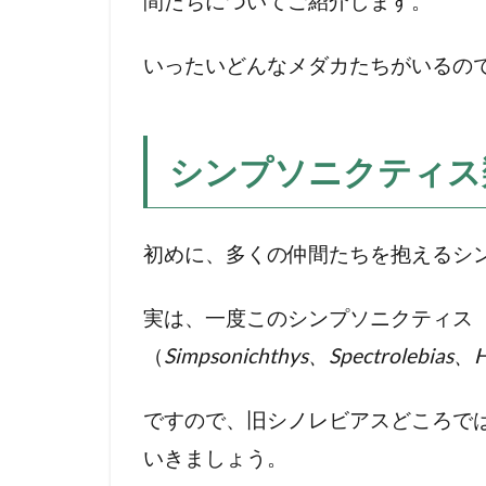
間たちについてご紹介します。
ス
ト
いったいどんなメダカたちがいるの
ロ
レ
ビ
ア
シンプソニクティス
ス
の
仲
初めに、多くの仲間たちを抱えるシ
間
た
ち
実は、一度このシンプソニクティス（Si
4
（
Simpsonichthys、Spectrolebias、H
南
米
ですので、旧シノレビアスどころで
年
いきましょう。
魚