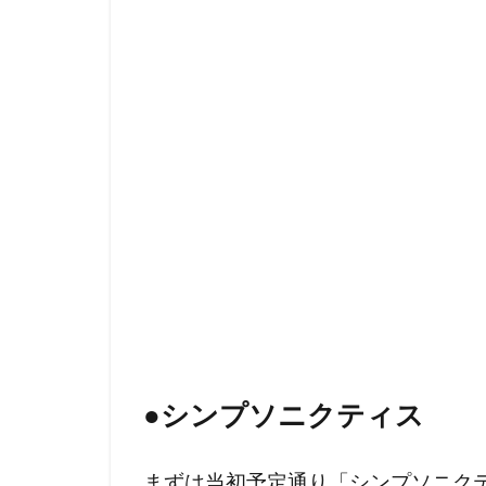
の
飼
育
と
繁
殖
方
法
●
シンプソニクティス
まずは当初予定通り「シンプソニク