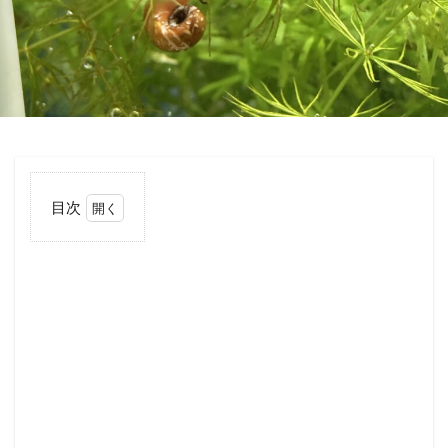
目次
1
初
心
者
向
け
の
非
年
魚
ガ
ー