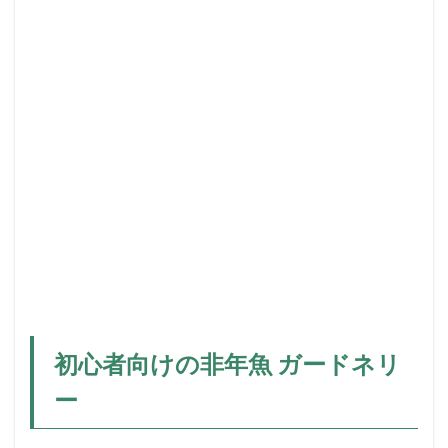
ド
ネ
リ
ー
2
ガ
ー
ド
ネ
リ
ー
の
美
し
さ
3
ガ
初心者向けの非年魚 ガードネリ
ー
ド
ー
ネ
リ