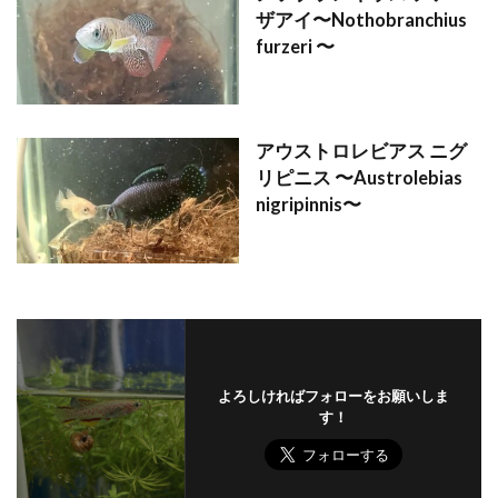
ザアイ〜Nothobranchius
furzeri 〜
アウストロレビアス ニグ
リピニス 〜Austrolebias
nigripinnis〜
よろしければフォローをお願いしま
す！