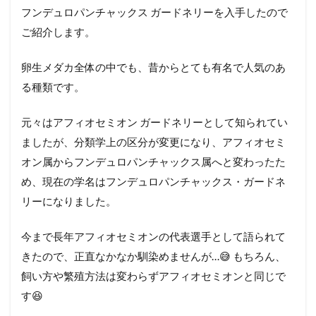
ー
フンデュロパンチャックス ガードネリーを入手したので
の
メ
ご紹介します。
ス
と
卵生メダカ全体の中でも、昔からとても有名で人気のあ
オ
ス
る種類です。
4
ガ
元々はアフィオセミオン ガードネリーとして知られてい
ー
ましたが、分類学上の区分が変更になり、アフィオセミ
ド
ネ
オン属からフンデュロパンチャックス属へと変わったた
リ
め、現在の学名はフンデュロパンチャックス・ガードネ
ー
リーになりました。
の
う
お
今まで長年アフィオセミオンの代表選手として語られて
づ
ら
きたので、正直なかなか馴染めませんが…😅 もちろん、
飼い方や繁殖方法は変わらずアフィオセミオンと同じで
す😆