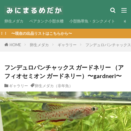
卵生メダカ
ベアタンク小型水槽
小型熱帯魚・タンクメイト
出品リストはこちらから〜
HOME
卵生メダカ
ギャラリー
フンデュロパンチャックス 
フンデュロパンチャックス ガードネリー （ア
フィオセミオン ガードネリー）〜gardneri〜
ギャラリー
卵生メダカ（非年魚）